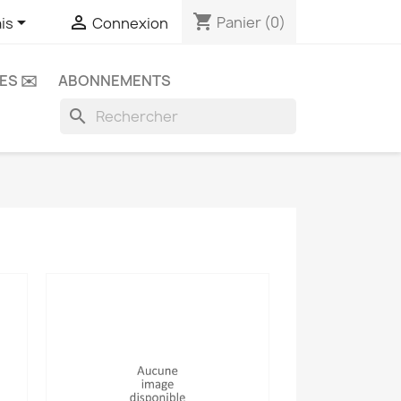
shopping_cart


Panier
(0)
is
Connexion
ES ✉️
ABONNEMENTS
search