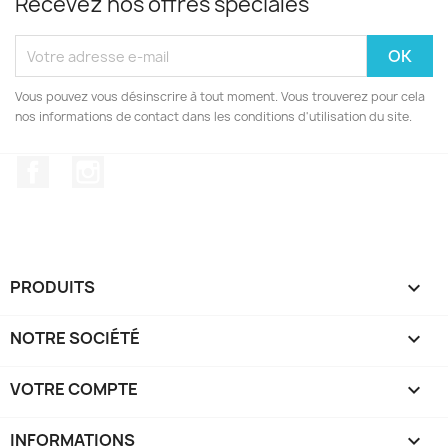
Recevez nos offres spéciales
Vous pouvez vous désinscrire à tout moment. Vous trouverez pour cela
nos informations de contact dans les conditions d'utilisation du site.
Facebook
Instagram
PRODUITS

NOTRE SOCIÉTÉ

VOTRE COMPTE

INFORMATIONS
keyboard_arrow_down