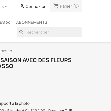
shopping_cart


Panier
(0)
is
Connexion
ES ✉️
ABONNEMENTS
search
Ripasso
SAISON AVEC DES FLEURS
PASSO
apport à la photo.
0 / Standard CHF 104.90 / Premium CHF