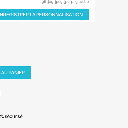
.gif .jpg .jpeg .jpe .png .webp
NREGISTRER LA PERSONNALISATION
 AU PANIER
0% sécurisé