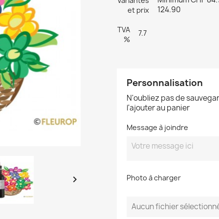
Variantes
124.90
et prix
TVA
7.7
%
Personnalisation
N'oubliez pas de sauvegar
l'ajouter au panier
Message à joindre
Photo à charger

Aucun fichier sélectionn