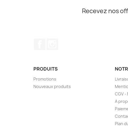
Recevez nos off
Facebook
Instagram
PRODUITS
NOTR
Promotions
Livrais
Nouveaux produits
Mentio
CGV - 
A pro
Paieme
Conta
Plan d