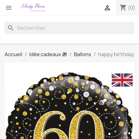
shopping_cart


(0)
search
Accueil
Idée cadeaux 🎁
Ballons
happy birthday