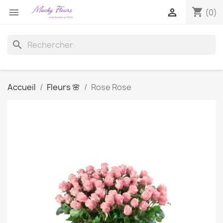
shopping_cart


(0)
search
Accueil
Fleurs 🌸
Rose Rose