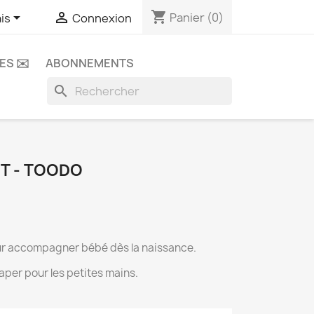
shopping_cart


Panier
(0)
is
Connexion
ES ✉️
ABONNEMENTS
search
T - TOODO
ur accompagner bébé dès la naissance.
raper pour les petites mains.