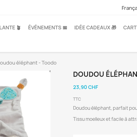
França
LANTE 🪴
ÉVÉNEMENTS 📅
IDÉE CADEAUX 🎁
CART
oudou éléphant - Toodo
DOUDOU ÉLÉPHAN
23,90 CHF
TTC
Doudou éléphant, parfait po
Tissu moelleux et facile à att